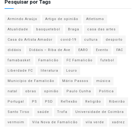
Pesquisar por Tags
Armindo Araújo
Artigo de opinião
Atletismo
Atualidade
basquetebol
Braga
casa das artes
Casa do Artista Amador
covid-19
cultura
desporto
didáxis
Didáxis – Riba de Ave
EARO
Evento
FAC
famabasket
Famalicão
FC Famalicão
futebol
Liberdade FC
literatura
Louro
Município de Famalicão
Mário Passos
música
natal
obras
opinião
Paulo Cunha
Politica
Portugal
PS
PSD
Reflexão
Religião
Ribeirão
Santo Tirso
saúde
Trofa
Universidade de Coimbra
vermoim
Vila Nova de Famalicão
vila verde
xadrez