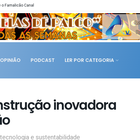
 o Famalicão Canal
OPINIÃO
PODCAST
LER POR CATEGORIA
nstrução inovadora
ão
ecnologia e sustentabilidade