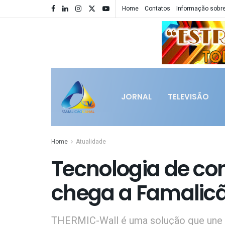
Home
Contatos
Informação sobre
JORNAL
TELEVISÃO
Home
Atualidade
Tecnologia de co
chega a Famalic
THERMIC-Wall é uma solução que une t