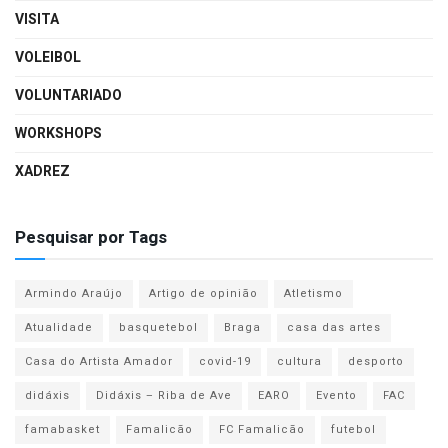
VISITA
VOLEIBOL
VOLUNTARIADO
WORKSHOPS
XADREZ
Pesquisar por Tags
Armindo Araújo
Artigo de opinião
Atletismo
Atualidade
basquetebol
Braga
casa das artes
Casa do Artista Amador
covid-19
cultura
desporto
didáxis
Didáxis – Riba de Ave
EARO
Evento
FAC
famabasket
Famalicão
FC Famalicão
futebol