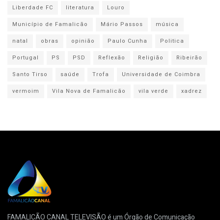
Liberdade FC
literatura
Louro
Município de Famalicão
Mário Passos
música
natal
obras
opinião
Paulo Cunha
Politica
Portugal
PS
PSD
Reflexão
Religião
Ribeirão
Santo Tirso
saúde
Trofa
Universidade de Coimbra
vermoim
Vila Nova de Famalicão
vila verde
xadrez
FAMALICÃO CANAL TELEVISÃO é um Órgão de Comunicação