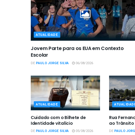
ATUALIDADE
Jovem Parte para os EUA em Contexto
Escolar
DE
PAULO JORGE SILVA
06/08/2026
ATUALIDADE
ATUALIDAD
Cuidado com o Bilhete de
Rua Fernan
Identidade vitalício
ao Trânsito
DE
PAULO JORGE SILVA
05/08/2026
DE
PAULO JORG