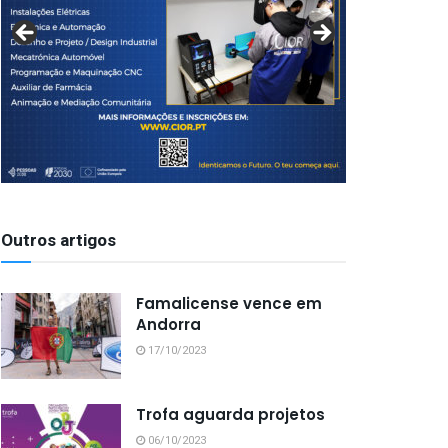
Outros artigos
Famalicense vence em
Andorra
17/10/2023
Trofa aguarda projetos
06/10/2023