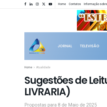
Home
Contatos
Informação sobre
JORNAL
TELEVISÃO
Home
Atualidade
Sugestões de Lei
LIVRARIA)
Propostas para 8 de Maio de 2025