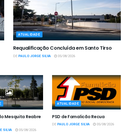
ATUALIDADE
Requalificação Concluída em Santo Tirso
DE
PAULO JORGE SILVA
05/08/2026
E
ATUALIDADE
do Mesquita Reabre
PSD de Famalicão Recua
DE
PAULO JORGE SILVA
05/08/2026
E SILVA
05/08/2026