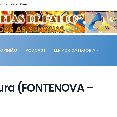
 o Famalicão Canal
OPINIÃO
PODCAST
LER POR CATEGORIA
tura (FONTENOVA –