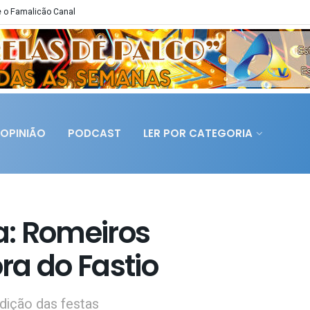
 o Famalicão Canal
OPINIÃO
PODCAST
LER POR CATEGORIA
ia: Romeiros
ra do Fastio
dição das festas