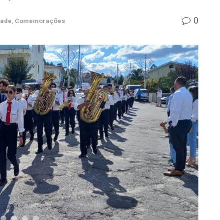
0
dade
,
Comemorações