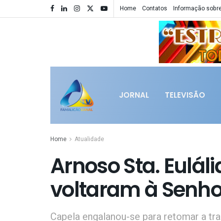
Home
Contatos
Informação sobre
JORNAL
TELEVISÃO
Home
Atualidade
Arnoso Sta. Eulál
voltaram à Senho
Capela engalanou-se para retomar a tra