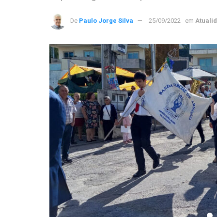
De
Paulo Jorge Silva
25/09/2022
em
Atuali