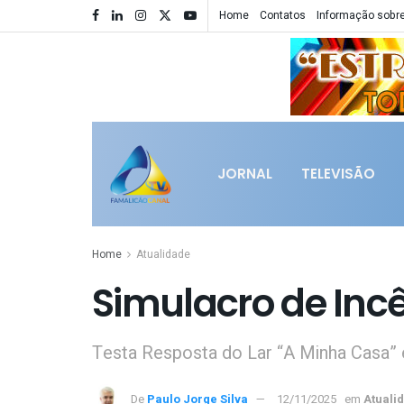
Home
Contatos
Informação sobre
JORNAL
TELEVISÃO
Home
Atualidade
Simulacro de In
Testa Resposta do Lar “A Minha Casa”
De
Paulo Jorge Silva
12/11/2025
em
Atuali