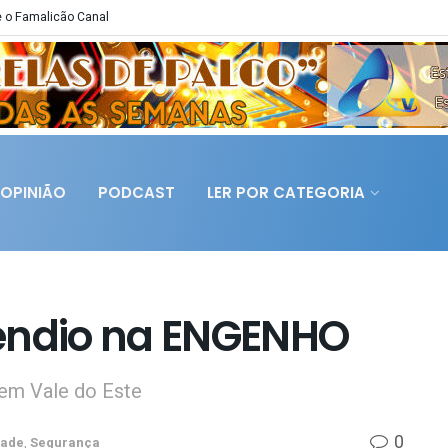
 o Famalicão Canal
OPINIÃO
PODCAST
LER POR CATEGORIA
cêndio na ENGENHO
 em Vale do Este
0
dade
,
Segurança