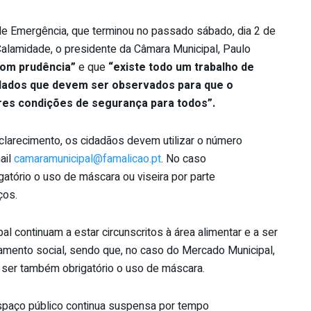
e Emergência, que terminou no passado sábado, dia 2 de
alamidade, o presidente da Câmara Municipal, Paulo
com prudência”
e que
“existe todo um trabalho de
dados que devem ser observados para que o
res condições de segurança
para todos”.
clarecimento, os cidadãos devem utilizar o número
ail
camaramunicipal@famalicao.pt
. No caso
atório o uso de máscara ou viseira por parte
ços.
l continuam a estar circunscritos à área alimentar e a ser
iamento social, sendo que, no caso do Mercado Municipal,
 ser também obrigatório o uso de máscara.
spaço público continua suspensa por tempo