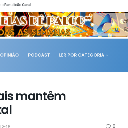
 o Famalicão Canal
OPINIÃO
PODCAST
LER POR CATEGORIA
pais mantêm
tal
0
ID-19