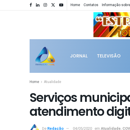
Home
Contatos
Informação sobre
JORNAL
TELEVISÃO
Home
Atualidade
Serviços munici
atendimento digi
De
Redação
04/05/2020
em
Atualidade
,
COV