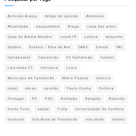
Armindo Araújo
Artigo de opinião
Atletismo
Atualidade
basquetebol
Braga
casa das artes
Casa do Artista Amador
covid-19
cultura
desporto
didáxis
Didáxis – Riba de Ave
EARO
Evento
FAC
famabasket
Famalicão
FC Famalicão
futebol
Liberdade FC
literatura
Louro
Município de Famalicão
Mário Passos
música
natal
obras
opinião
Paulo Cunha
Politica
Portugal
PS
PSD
Reflexão
Religião
Ribeirão
Santo Tirso
saúde
Trofa
Universidade de Coimbra
vermoim
Vila Nova de Famalicão
vila verde
xadrez