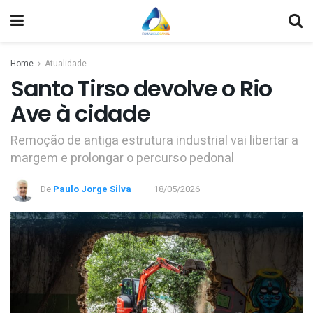
Home
Atualidade
Santo Tirso devolve o Rio
Ave à cidade
Remoção de antiga estrutura industrial vai libertar a
margem e prolongar o percurso pedonal
De
Paulo Jorge Silva
18/05/2026