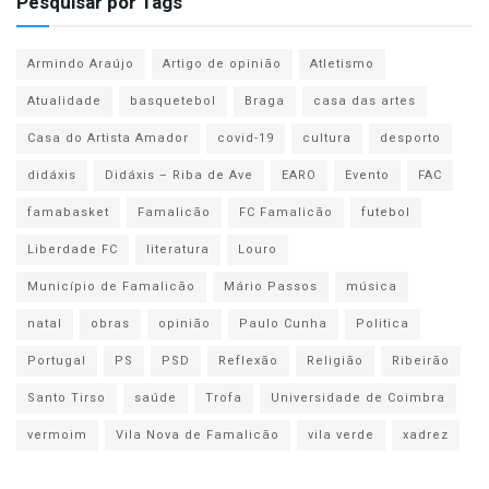
Pesquisar por Tags
Armindo Araújo
Artigo de opinião
Atletismo
Atualidade
basquetebol
Braga
casa das artes
Casa do Artista Amador
covid-19
cultura
desporto
didáxis
Didáxis – Riba de Ave
EARO
Evento
FAC
famabasket
Famalicão
FC Famalicão
futebol
Liberdade FC
literatura
Louro
Município de Famalicão
Mário Passos
música
natal
obras
opinião
Paulo Cunha
Politica
Portugal
PS
PSD
Reflexão
Religião
Ribeirão
Santo Tirso
saúde
Trofa
Universidade de Coimbra
vermoim
Vila Nova de Famalicão
vila verde
xadrez