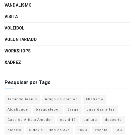
VANDALISMO
VISITA
VOLEIBOL
VOLUNTARIADO
WORKSHOPS
XADREZ
Pesquisar por Tags
Armindo Araújo
Artigo de opinião
Atletismo
Atualidade
basquetebol
Braga
casa das artes
Casa do Artista Amador
covid-19
cultura
desporto
didáxis
Didáxis – Riba de Ave
EARO
Evento
FAC