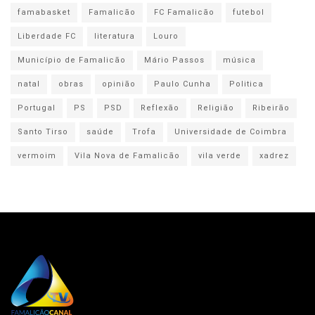
famabasket
Famalicão
FC Famalicão
futebol
Liberdade FC
literatura
Louro
Município de Famalicão
Mário Passos
música
natal
obras
opinião
Paulo Cunha
Politica
Portugal
PS
PSD
Reflexão
Religião
Ribeirão
Santo Tirso
saúde
Trofa
Universidade de Coimbra
vermoim
Vila Nova de Famalicão
vila verde
xadrez