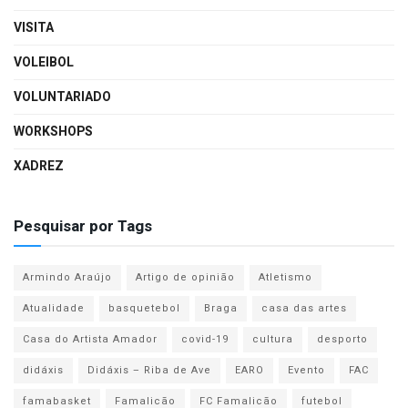
VISITA
VOLEIBOL
VOLUNTARIADO
WORKSHOPS
XADREZ
Pesquisar por Tags
Armindo Araújo
Artigo de opinião
Atletismo
Atualidade
basquetebol
Braga
casa das artes
Casa do Artista Amador
covid-19
cultura
desporto
didáxis
Didáxis – Riba de Ave
EARO
Evento
FAC
famabasket
Famalicão
FC Famalicão
futebol