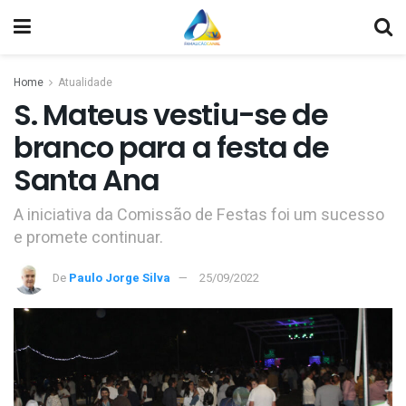
Home
Atualidade
S. Mateus vestiu-se de
branco para a festa de
Santa Ana
A iniciativa da Comissão de Festas foi um sucesso
e promete continuar.
De
Paulo Jorge Silva
25/09/2022