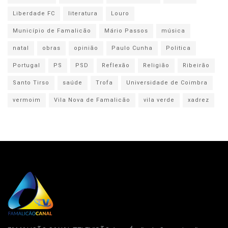
Liberdade FC
literatura
Louro
Município de Famalicão
Mário Passos
música
natal
obras
opinião
Paulo Cunha
Politica
Portugal
PS
PSD
Reflexão
Religião
Ribeirão
Santo Tirso
saúde
Trofa
Universidade de Coimbra
vermoim
Vila Nova de Famalicão
vila verde
xadrez