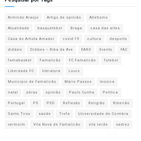
Armindo Araújo
Artigo de opinião
Atletismo
Atualidade
basquetebol
Braga
casa das artes
Casa do Artista Amador
covid-19
cultura
desporto
didáxis
Didáxis – Riba de Ave
EARO
Evento
FAC
famabasket
Famalicão
FC Famalicão
futebol
Liberdade FC
literatura
Louro
Município de Famalicão
Mário Passos
música
natal
obras
opinião
Paulo Cunha
Politica
Portugal
PS
PSD
Reflexão
Religião
Ribeirão
Santo Tirso
saúde
Trofa
Universidade de Coimbra
vermoim
Vila Nova de Famalicão
vila verde
xadrez