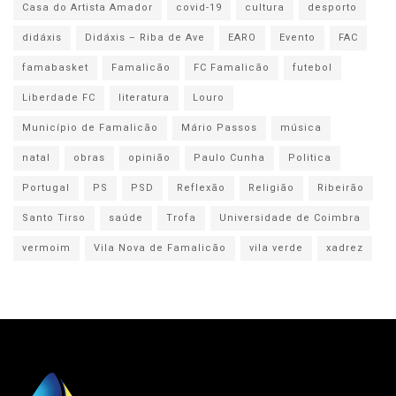
Casa do Artista Amador
covid-19
cultura
desporto
didáxis
Didáxis – Riba de Ave
EARO
Evento
FAC
famabasket
Famalicão
FC Famalicão
futebol
Liberdade FC
literatura
Louro
Município de Famalicão
Mário Passos
música
natal
obras
opinião
Paulo Cunha
Politica
Portugal
PS
PSD
Reflexão
Religião
Ribeirão
Santo Tirso
saúde
Trofa
Universidade de Coimbra
vermoim
Vila Nova de Famalicão
vila verde
xadrez