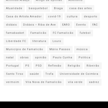
Armindo Araújo
Artigo de opinião
Atletismo
Atualidade
basquetebol
Braga
casa das artes
Casa do Artista Amador
covid-19
cultura
desporto
didáxis
Didáxis – Riba de Ave
EARO
Evento
FAC
famabasket
Famalicão
FC Famalicão
futebol
Liberdade FC
literatura
Louro
Município de Famalicão
Mário Passos
música
natal
obras
opinião
Paulo Cunha
Politica
Portugal
PS
PSD
Reflexão
Religião
Ribeirão
Santo Tirso
saúde
Trofa
Universidade de Coimbra
vermoim
Vila Nova de Famalicão
vila verde
xadrez