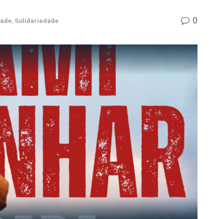
0
dade
,
Solidariedade