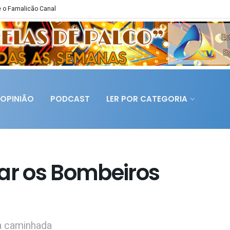
 o Famalicão Canal
OPINIÃO
PODCAST
LER POR CATEGORIA
dar os Bombeiros
a caminhada