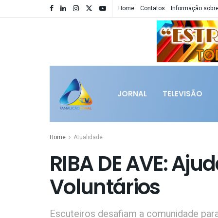
Home
Contatos
Informação sobre
JORNAL
TELEVISÃO
Home
Atualidade
RIBA DE AVE: Aju
Voluntários
Escuteiros desafiam a comunidade par