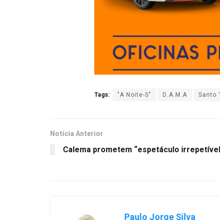
Tags:
"A Noite-S"
D.A.M.A
Santo 
Notícia Anterior
Calema prometem “espetáculo irrepetível
Paulo Jorge Silva