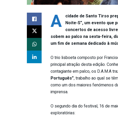
A
cidade de Santo Tirso prep
Noite-S”, um evento que p
concertos de acesso livre
sobem ao palco na sexta-feira, d
um fim de semana dedicado à músi
O trio lisboeta composto por Francis
principal atração desta edição. Conh
contagiante em palco, os D.A.M.A tr
Português”
, trabalho ao qual se t
como um dos maiores fenómenos da 
imprensa.
O segundo dia do festival, 16 de mai
exploratórias: