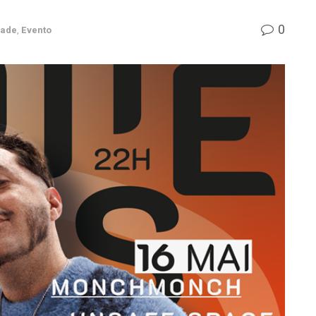
0
dade
,
Evento