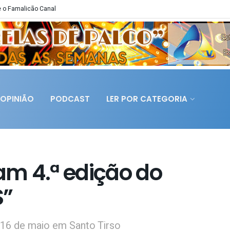
 o Famalicão Canal
OPINIÃO
PODCAST
LER POR CATEGORIA
m 4.ª edição do
S”
e 16 de maio em Santo Tirso