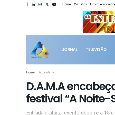
Home
Contatos
Informação sobre
JORNAL
TELEVISÃO
Home
Atualidade
D.A.M.A encabeça
festival “A Noite-
Entrada gratuita, evento decorre a 15 