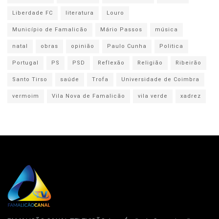
Liberdade FC
literatura
Louro
Município de Famalicão
Mário Passos
música
natal
obras
opinião
Paulo Cunha
Politica
Portugal
PS
PSD
Reflexão
Religião
Ribeirão
Santo Tirso
saúde
Trofa
Universidade de Coimbra
vermoim
Vila Nova de Famalicão
vila verde
xadrez