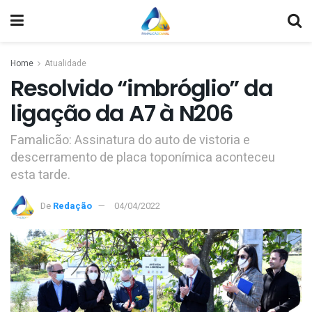
Home
Atualidade
Resolvido “imbróglio” da
ligação da A7 à N206
Famalicão: Assinatura do auto de vistoria e
descerramento de placa toponímica aconteceu
esta tarde.
De
Redação
04/04/2022