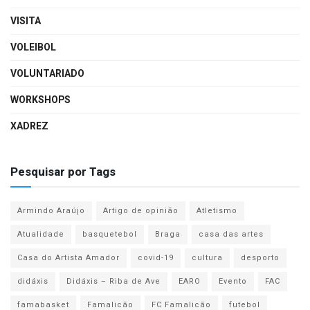
VISITA
VOLEIBOL
VOLUNTARIADO
WORKSHOPS
XADREZ
Pesquisar por Tags
Armindo Araújo
Artigo de opinião
Atletismo
Atualidade
basquetebol
Braga
casa das artes
Casa do Artista Amador
covid-19
cultura
desporto
didáxis
Didáxis – Riba de Ave
EARO
Evento
FAC
famabasket
Famalicão
FC Famalicão
futebol