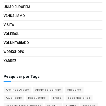
UNIÃO EUROPEIA
VANDALISMO
VISITA
VOLEIBOL
VOLUNTARIADO
WORKSHOPS
XADREZ
Pesquisar por Tags
Armindo Araújo
Artigo de opinião
Atletismo
Atualidade
basquetebol
Braga
casa das artes
Casa do Artista Amador
covid-19
cultura
desporto