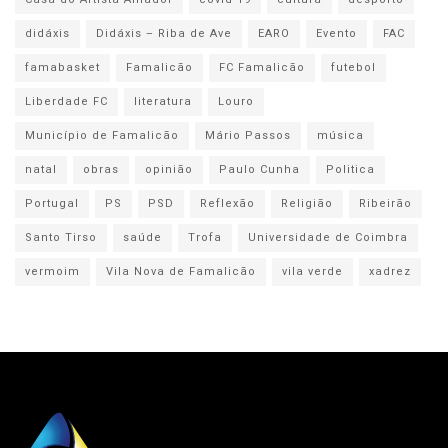
didáxis
Didáxis – Riba de Ave
EARO
Evento
FAC
famabasket
Famalicão
FC Famalicão
futebol
Liberdade FC
literatura
Louro
Município de Famalicão
Mário Passos
música
natal
obras
opinião
Paulo Cunha
Politica
Portugal
PS
PSD
Reflexão
Religião
Ribeirão
Santo Tirso
saúde
Trofa
Universidade de Coimbra
vermoim
Vila Nova de Famalicão
vila verde
xadrez