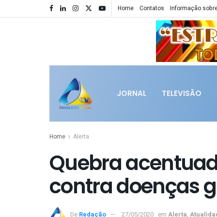
Home
Contatos
Informação sobre
JORNAL
TELEVISÃO
Home
Alerta
Quebra acentuad
contra doenças g
De
Redação
27/05/2020
em
Alerta
,
Atualida