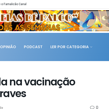
 o Famalicão Canal
OPINIÃO
PODCAST
LER POR CATEGORIA
a na vacinação
raves
0
de