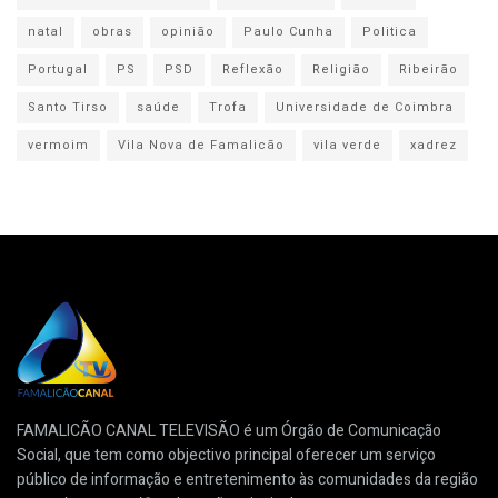
natal
obras
opinião
Paulo Cunha
Politica
Portugal
PS
PSD
Reflexão
Religião
Ribeirão
Santo Tirso
saúde
Trofa
Universidade de Coimbra
vermoim
Vila Nova de Famalicão
vila verde
xadrez
FAMALICÃO CANAL TELEVISÃO é um Órgão de Comunicação
Social, que tem como objectivo principal oferecer um serviço
público de informação e entretenimento às comunidades da região