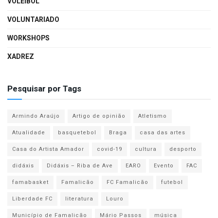
VOLEIBOL
VOLUNTARIADO
WORKSHOPS
XADREZ
Pesquisar por Tags
Armindo Araújo
Artigo de opinião
Atletismo
Atualidade
basquetebol
Braga
casa das artes
Casa do Artista Amador
covid-19
cultura
desporto
didáxis
Didáxis – Riba de Ave
EARO
Evento
FAC
famabasket
Famalicão
FC Famalicão
futebol
Liberdade FC
literatura
Louro
Município de Famalicão
Mário Passos
música