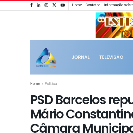
Home
Contatos
Informação sobre
JORNAL
TELEVISÃO
Home
Política
PSD Barcelos re
Mário Constanti
Câmara Municip