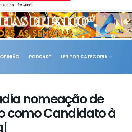
 o Famalicão Canal
OPINIÃO
PODCAST
LER POR CATEGORIA
pudia nomeação de
no como Candidato à
al