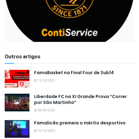
Outros artigos
FamaBasket na Final Four de Sub14
13/12/2021
Liberdade FC na XI Grande Prova “Correr
por São Martinho”
28/04/2026
Famalicão premeia o mérito desportivo
14/12/2020