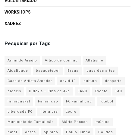
VOLUNTARIADO
WORKSHOPS
XADREZ
Pesquisar por Tags
Armindo Araújo
Artigo de opinião
Atletismo
Atualidade
basquetebol
Braga
casa das artes
Casa do Artista Amador
covid-19
cultura
desporto
didáxis
Didáxis – Riba de Ave
EARO
Evento
FAC
famabasket
Famalicão
FC Famalicão
futebol
Liberdade FC
literatura
Louro
Município de Famalicão
Mário Passos
música
natal
obras
opinião
Paulo Cunha
Politica