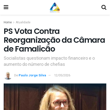
Home
Atualidade
PS Vota Contra
Reorganização da Câmara
de Famalicão
Socialistas questionam impacto financeiro e o
aumento do número de chefias
De
Paulo Jorge Silva
12/05/2026