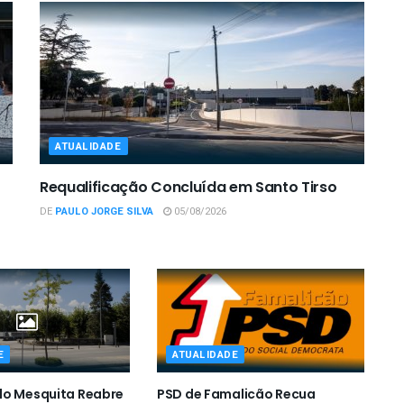
ATUALIDADE
Requalificação Concluída em Santo Tirso
DE
PAULO JORGE SILVA
05/08/2026
E
ATUALIDADE
do Mesquita Reabre
PSD de Famalicão Recua