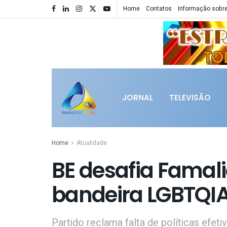
Home
Contatos
Informação sobre
JORNAL
TELEVISÃO
Home
Atualidade
BE desafia Famal
bandeira LGBTQI
Partido reclama falta de políticas efet