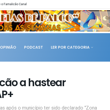
 o Famalicão Canal
OPINIÃO
PODCAST
LER POR CATEGORIA
icão a hastear
AP+
ivas após o município ter sido declarado "Zona