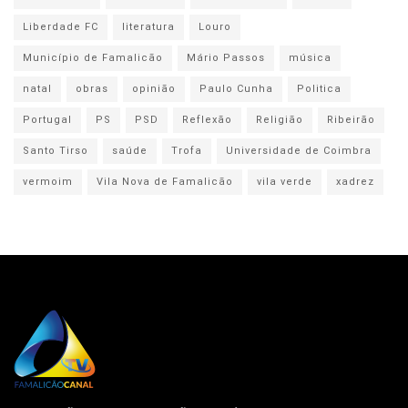
Liberdade FC
literatura
Louro
Município de Famalicão
Mário Passos
música
natal
obras
opinião
Paulo Cunha
Politica
Portugal
PS
PSD
Reflexão
Religião
Ribeirão
Santo Tirso
saúde
Trofa
Universidade de Coimbra
vermoim
Vila Nova de Famalicão
vila verde
xadrez