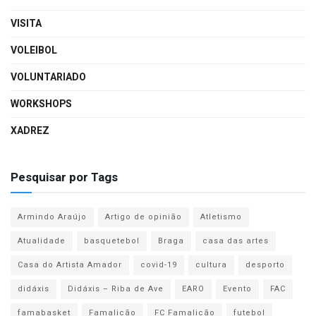
VISITA
VOLEIBOL
VOLUNTARIADO
WORKSHOPS
XADREZ
Pesquisar por Tags
Armindo Araújo
Artigo de opinião
Atletismo
Atualidade
basquetebol
Braga
casa das artes
Casa do Artista Amador
covid-19
cultura
desporto
didáxis
Didáxis – Riba de Ave
EARO
Evento
FAC
famabasket
Famalicão
FC Famalicão
futebol