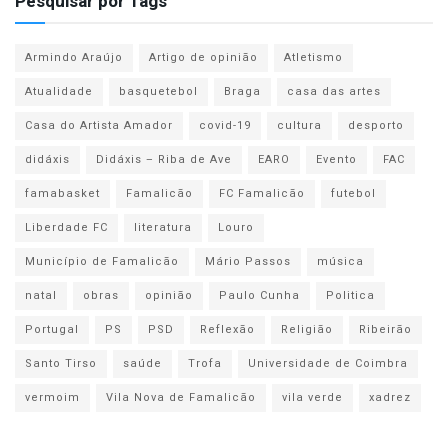
Pesquisar por Tags
Armindo Araújo
Artigo de opinião
Atletismo
Atualidade
basquetebol
Braga
casa das artes
Casa do Artista Amador
covid-19
cultura
desporto
didáxis
Didáxis – Riba de Ave
EARO
Evento
FAC
famabasket
Famalicão
FC Famalicão
futebol
Liberdade FC
literatura
Louro
Município de Famalicão
Mário Passos
música
natal
obras
opinião
Paulo Cunha
Politica
Portugal
PS
PSD
Reflexão
Religião
Ribeirão
Santo Tirso
saúde
Trofa
Universidade de Coimbra
vermoim
Vila Nova de Famalicão
vila verde
xadrez