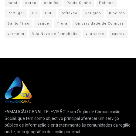
natal
obras
opinião
Paulo Cunha
Politica
Portugal
PS
PSD
Reflexão
Religião
Ribeirão
Santo Tirso
saúde
Trofa
Universidade de Coimbra
vermoim
Vila Nova de Famalicão
vila verde
xadrez
FAMALICÃO CANAL TELEVISÃO é um Órgão de Comunicação
Social, que tem como objectivo principal oferecer um serviço
público de informação e entretenimento às comunidades da região
norte, área geográfica de acção principal.