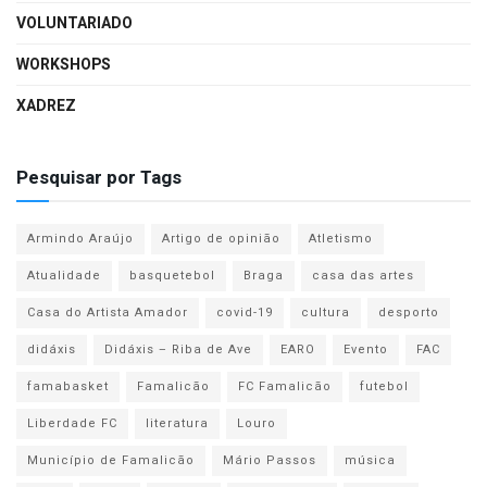
VOLUNTARIADO
WORKSHOPS
XADREZ
Pesquisar por Tags
Armindo Araújo
Artigo de opinião
Atletismo
Atualidade
basquetebol
Braga
casa das artes
Casa do Artista Amador
covid-19
cultura
desporto
didáxis
Didáxis – Riba de Ave
EARO
Evento
FAC
famabasket
Famalicão
FC Famalicão
futebol
Liberdade FC
literatura
Louro
Município de Famalicão
Mário Passos
música