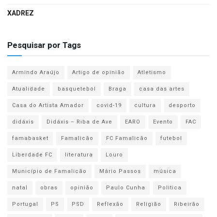
XADREZ
Pesquisar por Tags
Armindo Araújo
Artigo de opinião
Atletismo
Atualidade
basquetebol
Braga
casa das artes
Casa do Artista Amador
covid-19
cultura
desporto
didáxis
Didáxis – Riba de Ave
EARO
Evento
FAC
famabasket
Famalicão
FC Famalicão
futebol
Liberdade FC
literatura
Louro
Município de Famalicão
Mário Passos
música
natal
obras
opinião
Paulo Cunha
Politica
Portugal
PS
PSD
Reflexão
Religião
Ribeirão