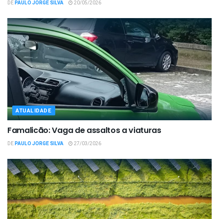
DE
PAULO JORGE SILVA
20/05/2026
ATUALIDADE
Famalicão: Vaga de assaltos a viaturas
DE
PAULO JORGE SILVA
27/03/2026