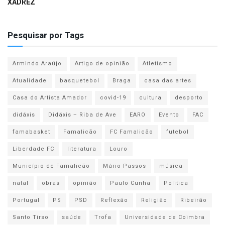
XADREZ
Pesquisar por Tags
Armindo Araújo
Artigo de opinião
Atletismo
Atualidade
basquetebol
Braga
casa das artes
Casa do Artista Amador
covid-19
cultura
desporto
didáxis
Didáxis – Riba de Ave
EARO
Evento
FAC
famabasket
Famalicão
FC Famalicão
futebol
Liberdade FC
literatura
Louro
Município de Famalicão
Mário Passos
música
natal
obras
opinião
Paulo Cunha
Politica
Portugal
PS
PSD
Reflexão
Religião
Ribeirão
Santo Tirso
saúde
Trofa
Universidade de Coimbra