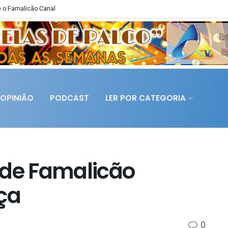
 o Famalicão Canal
OPINIÃO
PODCAST
LER POR CATEGORIA
 de Famalicão
ça
0