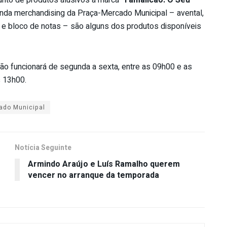
junto de produtos alusivos à marca
“Famalicão. O Seu
ainda merchandising da Praça-Mercado Municipal – avental,
ei e bloco de notas – são alguns dos produtos disponíveis
o funcionará de segunda a sexta, entre as 09h00 e as
 13h00.
ado Municipal
Notícia Seguinte
Armindo Araújo e Luís Ramalho querem
vencer no arranque da temporada