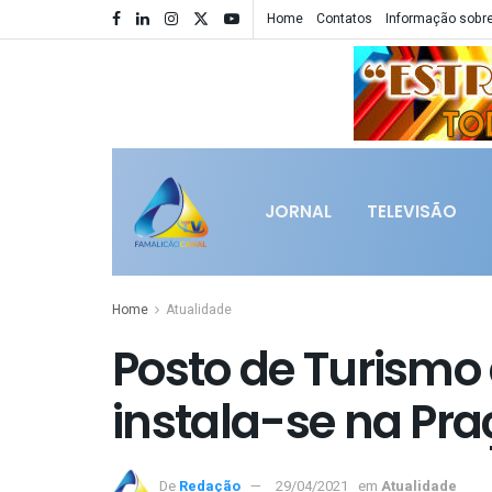
Home
Contatos
Informação sobre
JORNAL
TELEVISÃO
Home
Atualidade
Posto de Turismo
instala-se na Pra
De
Redação
29/04/2021
em
Atualidade