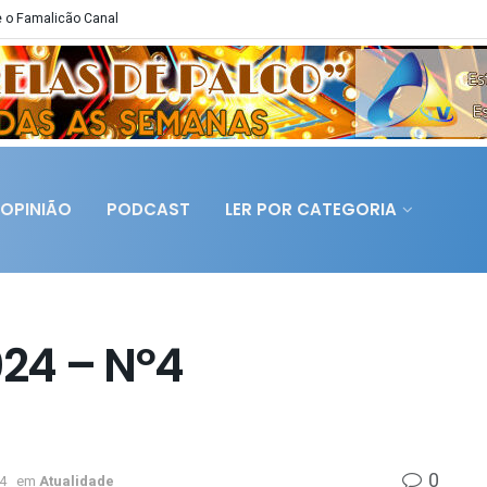
 o Famalicão Canal
OPINIÃO
PODCAST
LER POR CATEGORIA
024 – Nº4
0
4
em
Atualidade