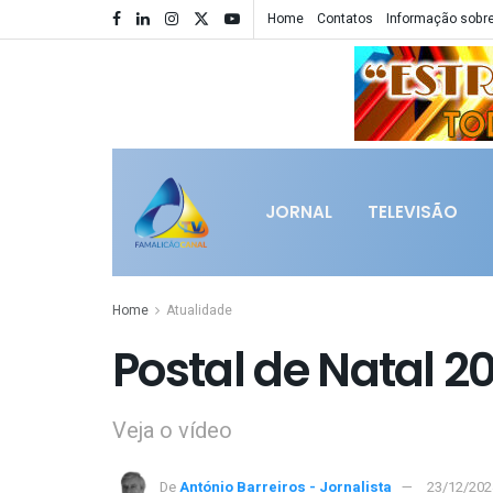
Home
Contatos
Informação sobre
JORNAL
TELEVISÃO
Home
Atualidade
Postal de Natal 2
Veja o vídeo
De
António Barreiros - Jornalista
23/12/202