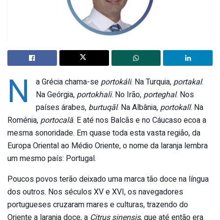
N
a Grécia chama-se
portokáli
. Na Turquia,
portakal
.
Na Geórgia,
portokhali
. No Irão,
porteghal
. Nos
países árabes,
burtuqāl
. Na Albânia,
portokall
. Na
Roménia,
portocală
. E até nos Balcãs e no Cáucaso ecoa a
mesma sonoridade. Em quase toda esta vasta região, da
Europa Oriental ao Médio Oriente, o nome da laranja lembra
um mesmo país: Portugal.
Poucos povos terão deixado uma marca tão doce na língua
dos outros. Nos séculos XV e XVI, os navegadores
portugueses cruzaram mares e culturas, trazendo do
Oriente a laranja doce, a
Citrus sinensis
, que até então era