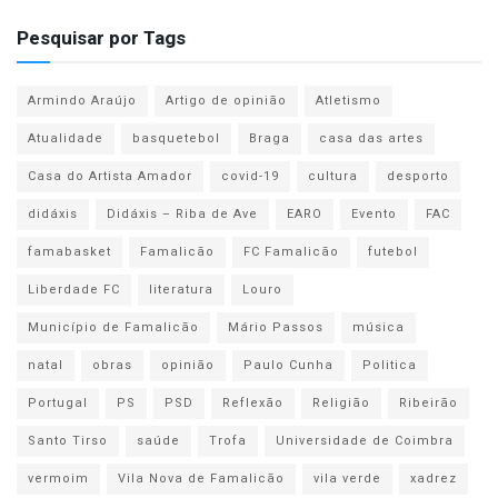
Pesquisar por Tags
Armindo Araújo
Artigo de opinião
Atletismo
Atualidade
basquetebol
Braga
casa das artes
Casa do Artista Amador
covid-19
cultura
desporto
didáxis
Didáxis – Riba de Ave
EARO
Evento
FAC
famabasket
Famalicão
FC Famalicão
futebol
Liberdade FC
literatura
Louro
Município de Famalicão
Mário Passos
música
natal
obras
opinião
Paulo Cunha
Politica
Portugal
PS
PSD
Reflexão
Religião
Ribeirão
Santo Tirso
saúde
Trofa
Universidade de Coimbra
vermoim
Vila Nova de Famalicão
vila verde
xadrez