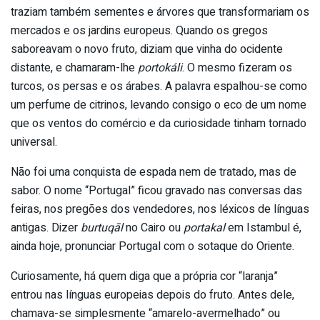
traziam também sementes e árvores que transformariam os
mercados e os jardins europeus. Quando os gregos
saboreavam o novo fruto, diziam que vinha do ocidente
distante, e chamaram-lhe
portokáli
. O mesmo fizeram os
turcos, os persas e os árabes. A palavra espalhou-se como
um perfume de citrinos, levando consigo o eco de um nome
que os ventos do comércio e da curiosidade tinham tornado
universal.
Não foi uma conquista de espada nem de tratado, mas de
sabor. O nome “Portugal” ficou gravado nas conversas das
feiras, nos pregões dos vendedores, nos léxicos de línguas
antigas. Dizer
burtuqāl
no Cairo ou
portakal
em Istambul é,
ainda hoje, pronunciar Portugal com o sotaque do Oriente.
Curiosamente, há quem diga que a própria cor “laranja”
entrou nas línguas europeias depois do fruto. Antes dele,
chamava-se simplesmente “amarelo-avermelhado” ou