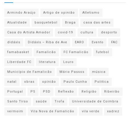
Armindo Araújo
Artigo de opinião
Atletismo
Atualidade
basquetebol
Braga
casa das artes
Casa do Artista Amador
covid-19
cultura
desporto
didáxis
Didáxis – Riba de Ave
EARO
Evento
FAC
famabasket
Famalicão
FC Famalicão
futebol
Liberdade FC
literatura
Louro
Município de Famalicão
Mário Passos
música
natal
obras
opinião
Paulo Cunha
Politica
Portugal
PS
PSD
Reflexão
Religião
Ribeirão
Santo Tirso
saúde
Trofa
Universidade de Coimbra
vermoim
Vila Nova de Famalicão
vila verde
xadrez