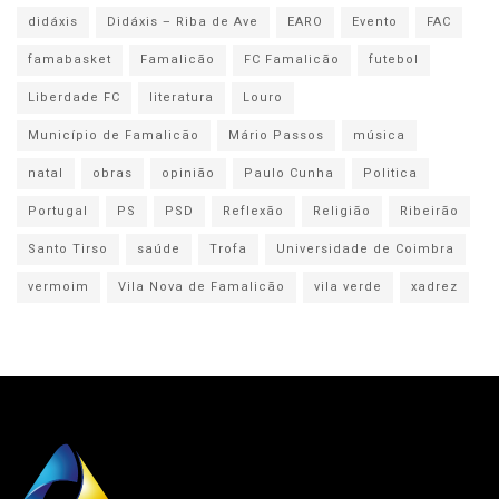
didáxis
Didáxis – Riba de Ave
EARO
Evento
FAC
famabasket
Famalicão
FC Famalicão
futebol
Liberdade FC
literatura
Louro
Município de Famalicão
Mário Passos
música
natal
obras
opinião
Paulo Cunha
Politica
Portugal
PS
PSD
Reflexão
Religião
Ribeirão
Santo Tirso
saúde
Trofa
Universidade de Coimbra
vermoim
Vila Nova de Famalicão
vila verde
xadrez