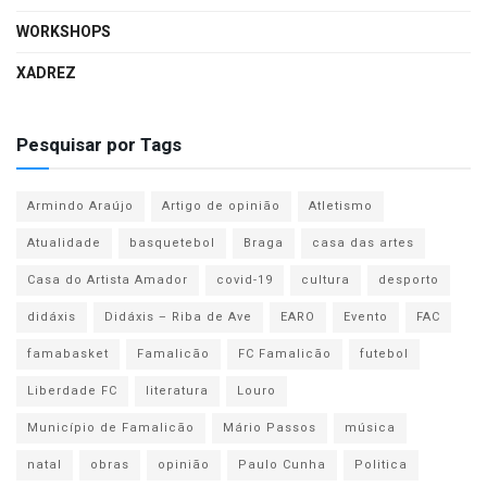
WORKSHOPS
XADREZ
Pesquisar por Tags
Armindo Araújo
Artigo de opinião
Atletismo
Atualidade
basquetebol
Braga
casa das artes
Casa do Artista Amador
covid-19
cultura
desporto
didáxis
Didáxis – Riba de Ave
EARO
Evento
FAC
famabasket
Famalicão
FC Famalicão
futebol
Liberdade FC
literatura
Louro
Município de Famalicão
Mário Passos
música
natal
obras
opinião
Paulo Cunha
Politica