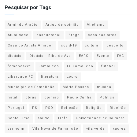
Pesquisar por Tags
Armindo Araújo
Artigo de opinião
Atletismo
Atualidade
basquetebol
Braga
casa das artes
Casa do Artista Amador
covid-19
cultura
desporto
didáxis
Didáxis – Riba de Ave
EARO
Evento
FAC
famabasket
Famalicão
FC Famalicão
futebol
Liberdade FC
literatura
Louro
Município de Famalicão
Mário Passos
música
natal
obras
opinião
Paulo Cunha
Politica
Portugal
PS
PSD
Reflexão
Religião
Ribeirão
Santo Tirso
saúde
Trofa
Universidade de Coimbra
vermoim
Vila Nova de Famalicão
vila verde
xadrez