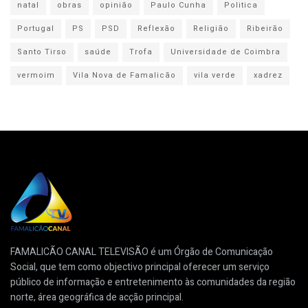
natal
obras
opinião
Paulo Cunha
Politica
Portugal
PS
PSD
Reflexão
Religião
Ribeirão
Santo Tirso
saúde
Trofa
Universidade de Coimbra
vermoim
Vila Nova de Famalicão
vila verde
xadrez
FAMALICÃO CANAL TELEVISÃO é um Órgão de Comunicação
Social, que tem como objectivo principal oferecer um serviço
público de informação e entretenimento às comunidades da região
norte, área geográfica de acção principal.