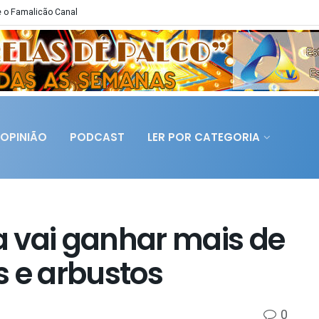
 o Famalicão Canal
OPINIÃO
PODCAST
LER POR CATEGORIA
 vai ganhar mais de
s e arbustos
0