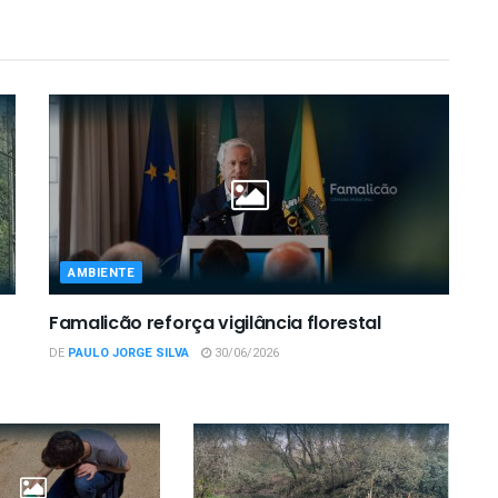
AMBIENTE
Famalicão reforça vigilância florestal
DE
PAULO JORGE SILVA
30/06/2026