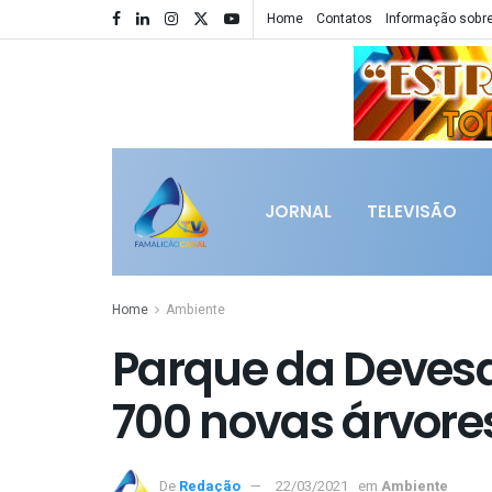
Home
Contatos
Informação sobre
JORNAL
TELEVISÃO
Home
Ambiente
Parque da Devesa
700 novas árvore
De
Redação
22/03/2021
em
Ambiente