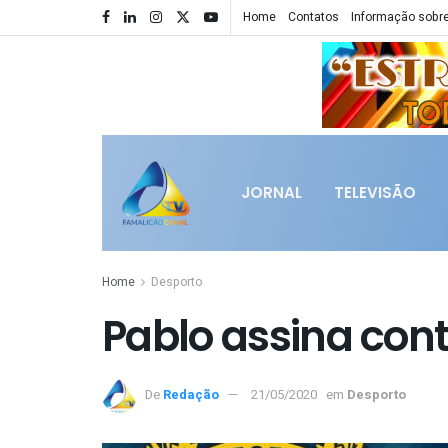
Home
Contatos
Informação sobre
JORNAL
TELEVISÃO
Home
Desporto
Pablo assina cont
De
Redação
21/05/2020
em
Desporto