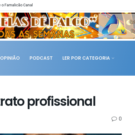
 o Famalicão Canal
OPINIÃO
PODCAST
LER POR CATEGORIA
rato profissional
0