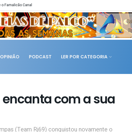
 o Famalicão Canal
OPINIÃO
PODCAST
LER POR CATEGORIA
es encanta com a sua
ampas (Team Rj69) conquistou novamente o