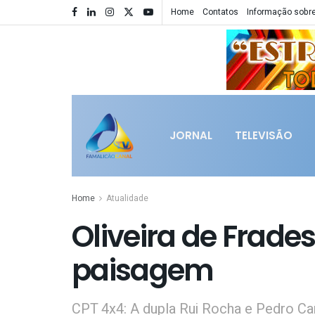
Home
Contatos
Informação sobre
JORNAL
TELEVISÃO
Home
Atualidade
Oliveira de Frad
paisagem
CPT 4x4: A dupla Rui Rocha e Pedro C