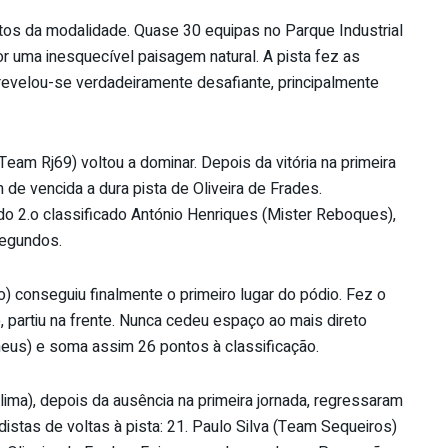
tos da modalidade. Quase 30 equipas no Parque Industrial
r uma inesquecível paisagem natural. A pista fez as
 revelou-se verdadeiramente desafiante, principalmente
am Rj69) voltou a dominar. Depois da vitória na primeira
de vencida a dura pista de Oliveira de Frades.
 2.o classificado António Henriques (Mister Reboques),
egundos.
o) conseguiu finalmente o primeiro lugar do pódio. Fez o
, partiu na frente. Nunca cedeu espaço ao mais direto
neus) e soma assim 26 pontos à classificação.
ima), depois da ausência na primeira jornada, regressaram
rdistas de voltas à pista: 21. Paulo Silva (Team Sequeiros)