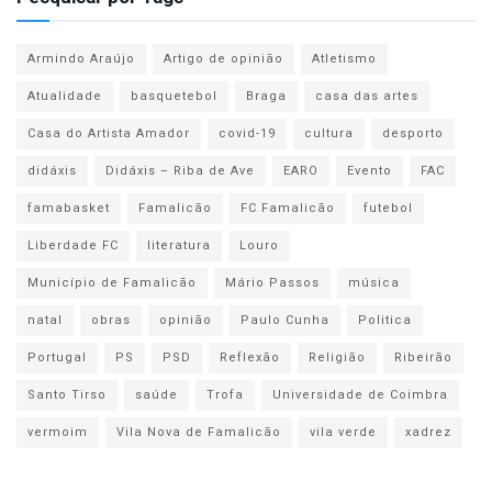
Armindo Araújo
Artigo de opinião
Atletismo
Atualidade
basquetebol
Braga
casa das artes
Casa do Artista Amador
covid-19
cultura
desporto
didáxis
Didáxis – Riba de Ave
EARO
Evento
FAC
famabasket
Famalicão
FC Famalicão
futebol
Liberdade FC
literatura
Louro
Município de Famalicão
Mário Passos
música
natal
obras
opinião
Paulo Cunha
Politica
Portugal
PS
PSD
Reflexão
Religião
Ribeirão
Santo Tirso
saúde
Trofa
Universidade de Coimbra
vermoim
Vila Nova de Famalicão
vila verde
xadrez