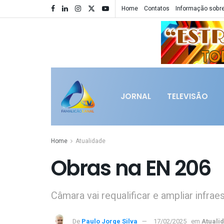
Home
Contatos
Informação sobre
JORNAL
TELEVISÃO
Home
Atualidade
Obras na EN 206
Câmara vai requalificar e ampliar infrae
De
Paulo Jorge Silva
17/02/2025
em
Atuali