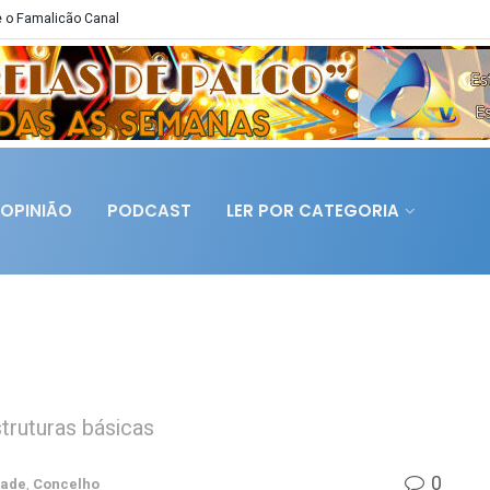
 o Famalicão Canal
OPINIÃO
PODCAST
LER POR CATEGORIA
struturas básicas
0
dade
,
Concelho