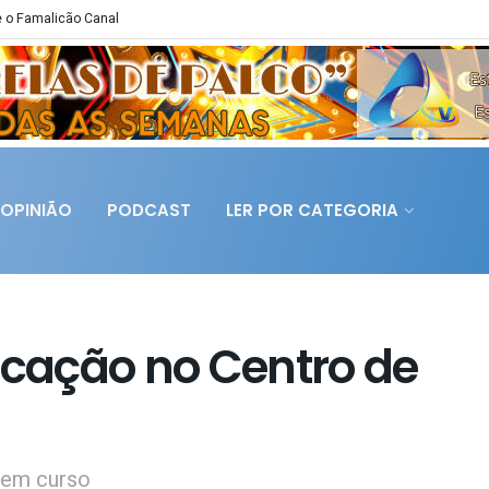
 o Famalicão Canal
OPINIÃO
PODCAST
LER POR CATEGORIA
icação no Centro de
 em curso