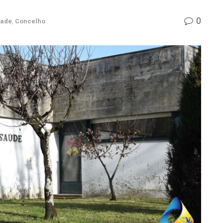
0
dade
,
Concelho