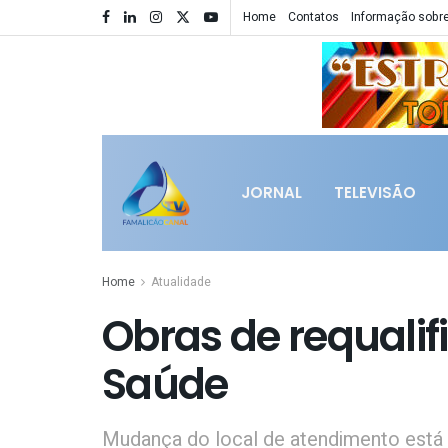
Home
Contatos
Informação sobre
JORNAL
TELEVISÃO
Home
Atualidade
Obras de requalif
Saúde
Mudança do local de atendimento está