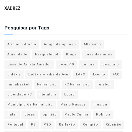
XADREZ
Pesquisar por Tags
Armindo Araújo
Artigo de opinião
Atletismo
Atualidade
basquetebol
Braga
casa das artes
Casa do Artista Amador
covid-19
cultura
desporto
didáxis
Didáxis – Riba de Ave
EARO
Evento
FAC
famabasket
Famalicão
FC Famalicão
futebol
Liberdade FC
literatura
Louro
Município de Famalicão
Mário Passos
música
natal
obras
opinião
Paulo Cunha
Politica
Portugal
PS
PSD
Reflexão
Religião
Ribeirão