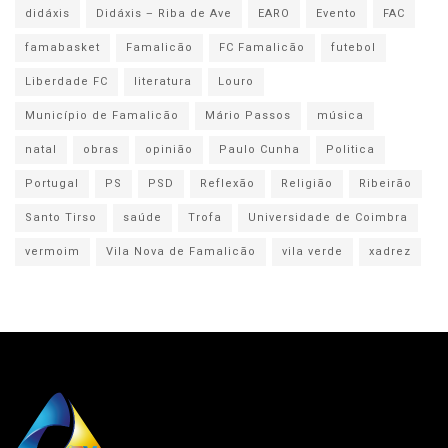
didáxis
Didáxis – Riba de Ave
EARO
Evento
FAC
famabasket
Famalicão
FC Famalicão
futebol
Liberdade FC
literatura
Louro
Município de Famalicão
Mário Passos
música
natal
obras
opinião
Paulo Cunha
Politica
Portugal
PS
PSD
Reflexão
Religião
Ribeirão
Santo Tirso
saúde
Trofa
Universidade de Coimbra
vermoim
Vila Nova de Famalicão
vila verde
xadrez