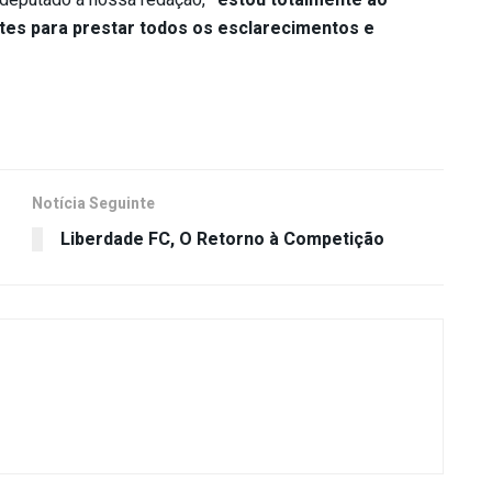
 deputado à nossa redação,
“estou totalmente ao
tes para prestar todos os esclarecimentos e
Notícia Seguinte
Liberdade FC, O Retorno à Competição