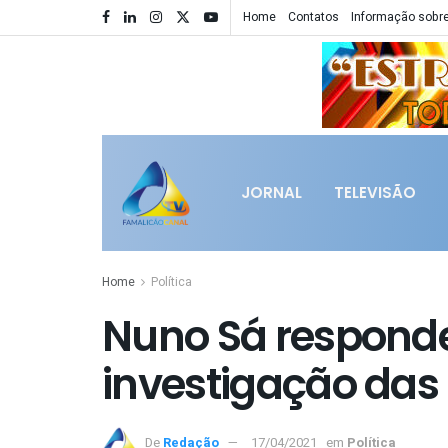
Home
Contatos
Informação sobre
JORNAL
TELEVISÃO
Home
Política
Nuno Sá respond
investigação das
De
Redação
17/04/2021
em
Política