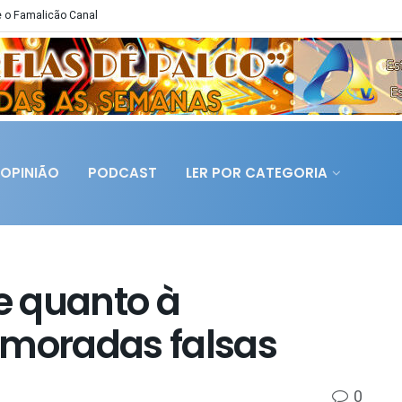
 o Famalicão Canal
OPINIÃO
PODCAST
LER POR CATEGORIA
e quanto à
 moradas falsas
0