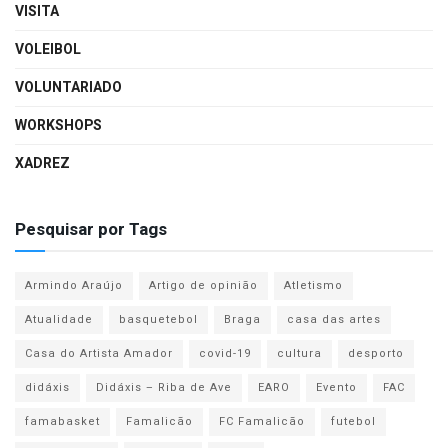
VISITA
VOLEIBOL
VOLUNTARIADO
WORKSHOPS
XADREZ
Pesquisar por Tags
Armindo Araújo
Artigo de opinião
Atletismo
Atualidade
basquetebol
Braga
casa das artes
Casa do Artista Amador
covid-19
cultura
desporto
didáxis
Didáxis – Riba de Ave
EARO
Evento
FAC
famabasket
Famalicão
FC Famalicão
futebol