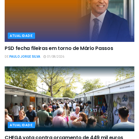
ATUALIDADE
PSD fecha fileiras em torno de Mário Passos
DE
PAULO JORGE SILVA
01/08/2026
ATUALIDADE
CHEGA vota contra orçamento de 449 mil euros