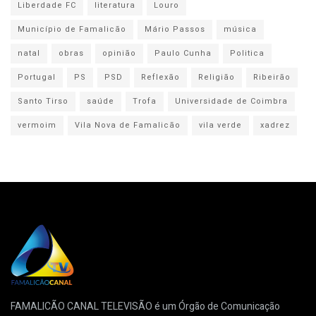
Liberdade FC
literatura
Louro
Município de Famalicão
Mário Passos
música
natal
obras
opinião
Paulo Cunha
Politica
Portugal
PS
PSD
Reflexão
Religião
Ribeirão
Santo Tirso
saúde
Trofa
Universidade de Coimbra
vermoim
Vila Nova de Famalicão
vila verde
xadrez
FAMALICÃO CANAL TELEVISÃO é um Órgão de Comunicação