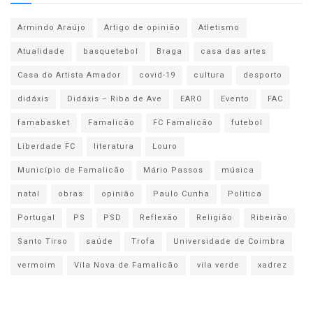
Armindo Araújo
Artigo de opinião
Atletismo
Atualidade
basquetebol
Braga
casa das artes
Casa do Artista Amador
covid-19
cultura
desporto
didáxis
Didáxis – Riba de Ave
EARO
Evento
FAC
famabasket
Famalicão
FC Famalicão
futebol
Liberdade FC
literatura
Louro
Município de Famalicão
Mário Passos
música
natal
obras
opinião
Paulo Cunha
Politica
Portugal
PS
PSD
Reflexão
Religião
Ribeirão
Santo Tirso
saúde
Trofa
Universidade de Coimbra
vermoim
Vila Nova de Famalicão
vila verde
xadrez