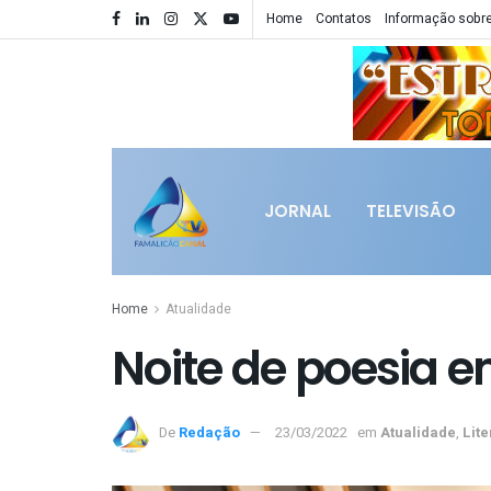
Home
Contatos
Informação sobre
JORNAL
TELEVISÃO
Home
Atualidade
Noite de poesia 
De
Redação
23/03/2022
em
Atualidade
,
Lite