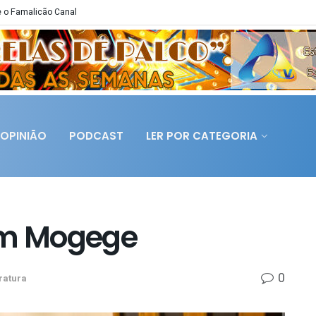
 o Famalicão Canal
OPINIÃO
PODCAST
LER POR CATEGORIA
em Mogege
0
ratura