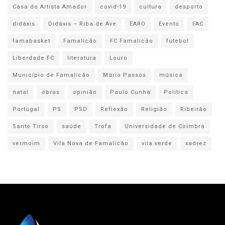
Casa do Artista Amador
covid-19
cultura
desporto
didáxis
Didáxis – Riba de Ave
EARO
Evento
FAC
famabasket
Famalicão
FC Famalicão
futebol
Liberdade FC
literatura
Louro
Município de Famalicão
Mário Passos
música
natal
obras
opinião
Paulo Cunha
Politica
Portugal
PS
PSD
Reflexão
Religião
Ribeirão
Santo Tirso
saúde
Trofa
Universidade de Coimbra
vermoim
Vila Nova de Famalicão
vila verde
xadrez