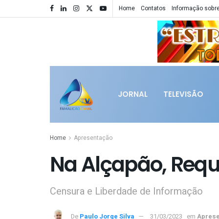
Home
Contatos
Informação sobre
JORNAL
TELEVISÃO
Home
Apresentação
Na Alçapão, Requ
Censura e Liberdade de Informação
De
Paulo Jorge Silva
31/03/2023
em
Apres