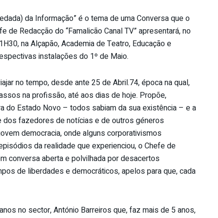
edada) da Informação” é o tema de uma Conversa que o
hefe de Redacção do “Famalicão Canal TV” apresentará, no
 21H30, na Alçapão, Academia de Teatro, Educação e
respectivas instalações do 1º de Maio.
jar no tempo, desde ante 25 de Abril.74, época na qual,
assos na profissão, até aos dias de hoje. Propõe,
a do Estado Novo – todos sabiam da sua existência – e a
se dos fazedores de notícias e de outros géneros
sa jovem democracia, onde alguns corporativismos
pisódios da realidade que experienciou, o Chefe de
m conversa aberta e polvilhada por desacertos
empos de liberdades e democráticos, apelos para que, cada
nos no sector, António Barreiros que, faz mais de 5 anos,