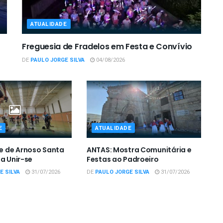
ATUALIDADE
Freguesia de Fradelos em Festa e Convívio
DE
PAULO JORGE SILVA
04/08/2026
E
ATUALIDADE
 de Arnoso Santa
ANTAS: Mostra Comunitária e
 a Unir-se
Festas ao Padroeiro
E SILVA
31/07/2026
DE
PAULO JORGE SILVA
31/07/2026