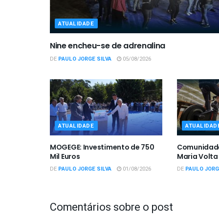
ATUALIDADE
Nine encheu-se de adrenalina
DE
PAULO JORGE SILVA
05/08/2026
ATUALIDADE
ATUALIDAD
MOGEGE: Investimento de 750
Comunidade
Mil Euros
Maria Volta
DE
PAULO JORGE SILVA
01/08/2026
DE
PAULO JORG
Comentários sobre o post