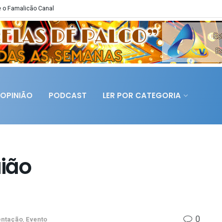
 o Famalicão Canal
OPINIÃO
PODCAST
LER POR CATEGORIA
ião
0
entação
,
Evento